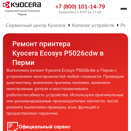
+7 (800) 101-14-79
Сервисный центр Kyocera
в
Ежедневно с 9:00 до 21:00
Перми
Сервисный центр Kyocera
Каталог устройств
Рем
Ремонт принтера
Kyocera Ecosys P5026cdw в
Перми
Выполняем ремонт Kyocera Ecosys P5026cdw в Перми с
устранением неисправностей любой сложности. Проводим
диагностику, выявляем причины поломки, заменяем
неисправные детали и восстанавливаем
работоспособность устройства. Используем оригинальные
или рекомендованные производителем запчасти, после
ремонта выполняем проверку всех функций и
предоставляем гарантию.
Официальный сервис