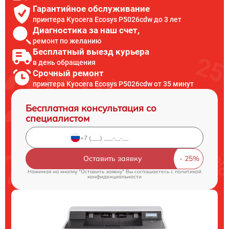
Гарантийное обслуживание
принтера Kyocera Ecosys P5026cdw до 3 лет
Диагностика за наш счет,
ремонт по желанию
Бесплатный выезд курьера
в день обращения
Срочный ремонт
принтера Kyocera Ecosys P5026cdw от 35 минут
Бесплатная консультация со
специалистом
Оставить заявку
Нажимая на кнопку "Оставить заявку" Вы соглашаетесь c
политикой
конфиденциальности