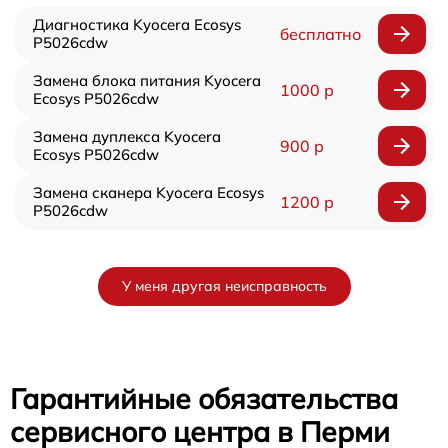
Диагностика Kyocera Ecosys
бесплатно
P5026cdw
Замена блока питания Kyocera
1000 р
Ecosys P5026cdw
Замена дуплекса Kyocera
900 р
Ecosys P5026cdw
Замена сканера Kyocera Ecosys
1200 р
P5026cdw
У меня другая неисправность
Гарантийные обязательства
сервисного центра в Перми