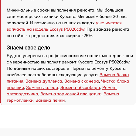
Минимальные сроки выполнения ремонта. Мы большая
сеть мастерских техники Kyocera. Мы имеем более 20 тыс.
запчастей. И возможно на наших складах
уже имеется
запчасть на модель Ecosys P5026cdw
. При заказе ремонта
на сайте - предоставляется скидка -25%.
Знаем свое дело
Будьте уверены в профессионализме наших мастеров - они
с уверенностью выполнят ремонт Kyocera Ecosys P5026cdw.
По данным наших мастеров в Перми по ремонту Kyocera,
наиболее востребованы следующие услуги:
Замена блока
питания
,
Замена дуплекса
,
Замена сканера
,
Чистка блока
проявки
,
Замена лазера
,
Замена абсорбера
,
Ремонт
автоподатчика
,
Замена тормозной площадки
,
Замена
термопленки
,
Замена печки
.